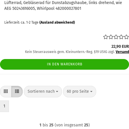
Lüfterrad, Gebläserad für Dunstabzugshaube, links drehend, wie
AEG 50243616005, Whirlpool 482000027801
Lieferzeit: ca. 1-2 Tage
(Ausland abweichend)
22,90 EUR
Kein Steuerausweis gem. Kleinuntern.-Reg. §19 UStG zzgl.
Versand
IN DEN WARENKORB
Sortieren nach
pro Seite
Sortieren nach
60 pro Seite
1
1
bis
25
(von insgesamt
25
)