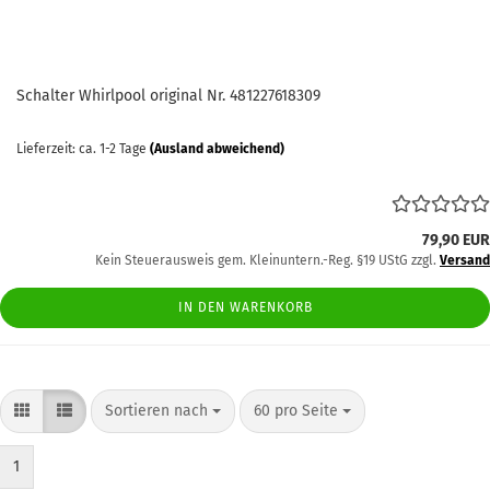
Schalter Whirlpool original Nr. 481227618309
Lieferzeit: ca. 1-2 Tage
(Ausland abweichend)
79,90 EUR
Kein Steuerausweis gem. Kleinuntern.-Reg. §19 UStG zzgl.
Versand
IN DEN WARENKORB
Sortieren nach
pro Seite
Sortieren nach
60 pro Seite
1