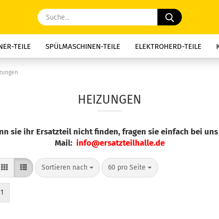
Suche...
ER-TEILE
SPÜLMASCHINEN-TEILE
ELEKTROHERD-TEILE
E-TEILE
DUNSTABZUG-TEILE
KAFFEE-GERÄTE-TEILE
MIK
zungen
, NACHTSPEICHER-TEILE
WASSERSPEICHER-TEILE
MOTORKOH
HEIZUNGEN
THERMOSICHERUNGEN
KONDENSATOREN
SCHNÄPPCHEN
n sie ihr Ersatzteil nicht finden, fragen sie einfach bei uns
Mail:
info@ersatzteilhalle.de
Sortieren nach
pro Seite
Sortieren nach
60 pro Seite
1