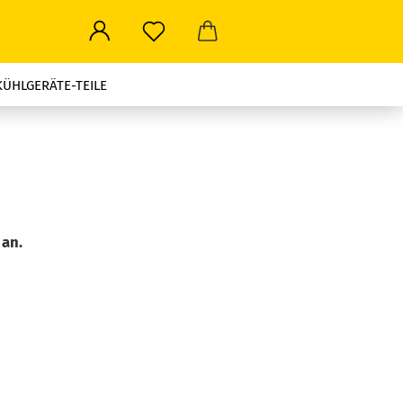
KÜHLGERÄTE-TEILE
ROWELLEN-TEILE
LEN ALLER ART
STROMSTECKER-TRAVEL
 an.