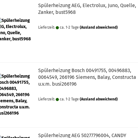
Spülerheizung AEG, Electrolux, Juno, Quelle,
Zanker, bust5968
hläuche
Lieferzeit:
ca. 1-2 Tage
(Ausland abweichend)
gefässe, Niveauregler
relektronik
 Scharniere, Bremsblock
Spülerheizung Bosch 00491755, 00496883,
0064549, 266196 Siemens, Balay, Constructa
u.v.m. busi266196
Lieferzeit:
ca. 1-2 Tage
(Ausland abweichend)
Spülerheizung AEG 50277796004, CANDY