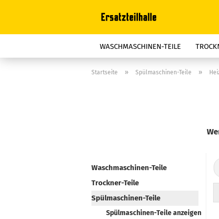
WASCHMASCHINEN-TEILE
TROCKN
STAUBSAUGER-TEILE
BÜGELGERÄT
»
»
Startseite
Spülmaschinen-Teile
Hei
FRITTEUSEN-TEILE
ELEKTROOFEN
REINIGER, FETTLÖSER, ENTKALKER
Wen
Waschmaschinen-Teile
Trockner-Teile
Spülmaschinen-Teile
Spülmaschinen-Teile anzeigen