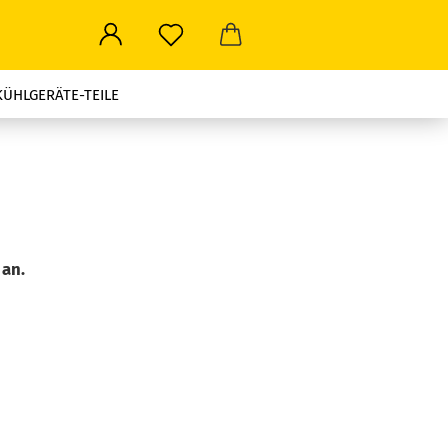
KÜHLGERÄTE-TEILE
ROWELLEN-TEILE
LEN ALLER ART
STROMSTECKER-TRAVEL
 an.