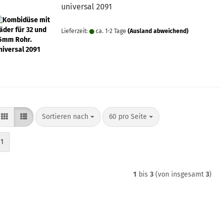
universal 2091
Lieferzeit:
ca. 1-2 Tage
(Ausland abweichend)
Sortieren nach
pro Seite
Sortieren nach
60 pro Seite
1
1
bis
3
(von insgesamt
3
)