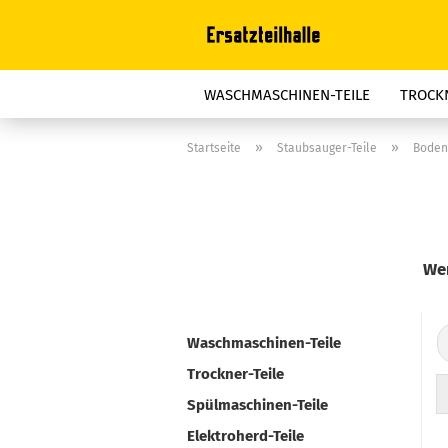
WASCHMASCHINEN-TEILE
TROCKN
STAUBSAUGER-TEILE
BÜGELGERÄT
»
»
Startseite
Staubsauger-Teile
Boden
FRITTEUSEN-TEILE
ELEKTROOFEN
REINIGER, FETTLÖSER, ENTKALKER
Wen
Waschmaschinen-Teile
Trockner-Teile
Spülmaschinen-Teile
Elektroherd-Teile