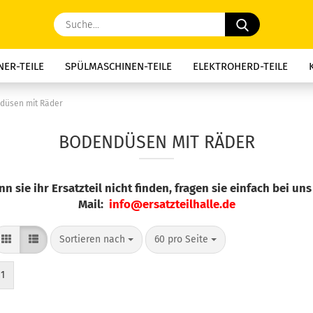
Suche...
ER-TEILE
SPÜLMASCHINEN-TEILE
ELEKTROHERD-TEILE
E-TEILE
DUNSTABZUG-TEILE
KAFFEE-GERÄTE-TEILE
MIK
düsen mit Räder
, NACHTSPEICHER-TEILE
WASSERSPEICHER-TEILE
MOTORKOH
BODENDÜSEN MIT RÄDER
THERMOSICHERUNGEN
KONDENSATOREN
SCHNÄPPCHEN
n sie ihr Ersatzteil nicht finden, fragen sie einfach bei uns
Mail:
info@ersatzteilhalle.de
Sortieren nach
pro Seite
Sortieren nach
60 pro Seite
1