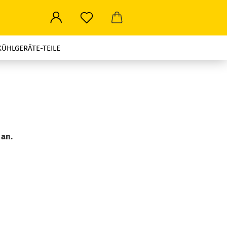
KÜHLGERÄTE-TEILE
ROWELLEN-TEILE
LEN ALLER ART
STROMSTECKER-TRAVEL
 an.