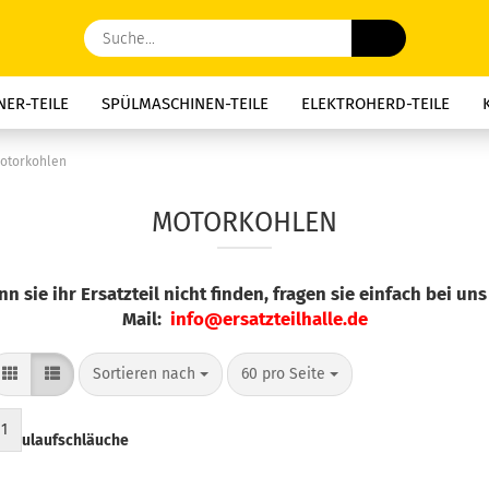
Suche...
ER-TEILE
SPÜLMASCHINEN-TEILE
ELEKTROHERD-TEILE
E-TEILE
DUNSTABZUG-TEILE
KAFFEE-GERÄTE-TEILE
MIK
otorkohlen
, NACHTSPEICHER-TEILE
WASSERSPEICHER-TEILE
MOTORKOH
MOTORKOHLEN
THERMOSICHERUNGEN
KONDENSATOREN
SCHNÄPPCHEN
n sie ihr Ersatzteil nicht finden, fragen sie einfach bei uns
Mail:
info@ersatzteilhalle.de
Sortieren nach
pro Seite
Sortieren nach
60 pro Seite
1
e, Zulaufschläuche