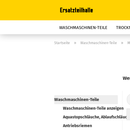
WASCHMASCHINEN-TEILE
TROCKN
STAUBSAUGER-TEILE
BÜGELGERÄT
»
»
Startseite
Waschmaschinen-Teile
M
FRITTEUSEN-TEILE
ELEKTROOFEN
REINIGER, FETTLÖSER, ENTKALKER
Wen
Waschmaschinen-Teile
Waschmaschinen-Teile anzeigen
Aquastopschläuche, Ablaufschläuch
Antriebsriemen