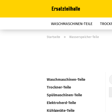
WASCHMASCHINEN-TEILE
TROCKN
STAUBSAUGER-TEILE
BÜGELGERÄT
»
Startseite
Wasserspeicher-Teile
FRITTEUSEN-TEILE
ELEKTROOFEN
REINIGER, FETTLÖSER, ENTKALKER
Waschmaschinen-Teile
Trockner-Teile
Spülmaschinen-Teile
Elektroherd-Teile
Kühlgeräte-Teile