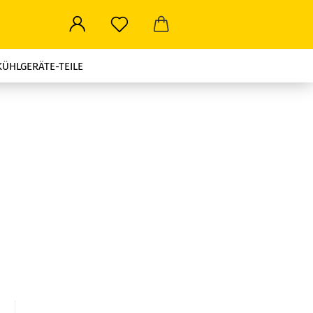
KÜHLGERÄTE-TEILE
ROWELLEN-TEILE
LEN ALLER ART
STROMSTECKER-TRAVEL