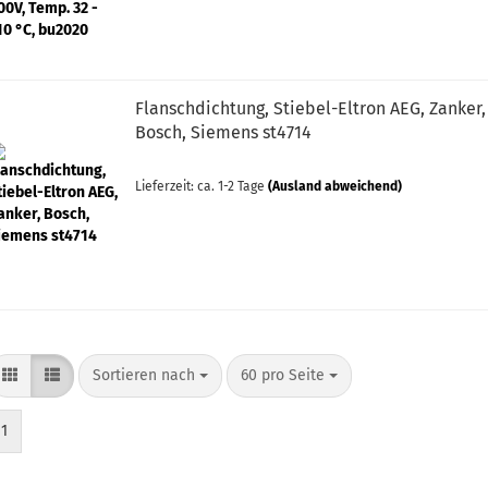
Flanschdichtung, Stiebel-Eltron AEG, Zanker,
Bosch, Siemens st4714
Lieferzeit: ca. 1-2 Tage
(Ausland abweichend)
Sortieren nach
pro Seite
Sortieren nach
60 pro Seite
1