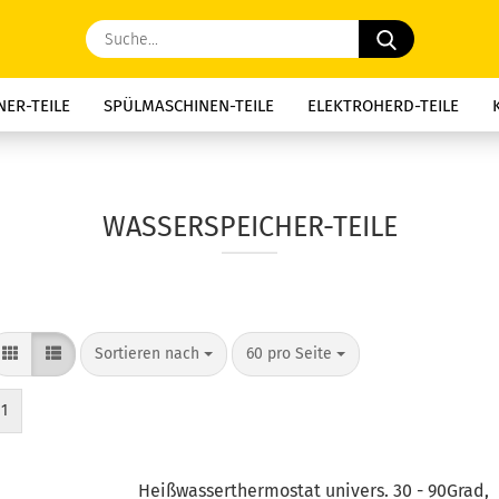
Suche...
ER-TEILE
SPÜLMASCHINEN-TEILE
ELEKTROHERD-TEILE
E-TEILE
DUNSTABZUG-TEILE
KAFFEE-GERÄTE-TEILE
MIK
, NACHTSPEICHER-TEILE
WASSERSPEICHER-TEILE
MOTORKOH
WASSERSPEICHER-TEILE
THERMOSICHERUNGEN
KONDENSATOREN
SCHNÄPPCHEN
Sortieren nach
pro Seite
Sortieren nach
60 pro Seite
1
Heißwasserthermostat univers. 30 - 90Grad,