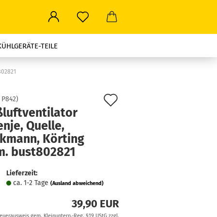
KÜHLGERÄTE-TEILE
ROWELLEN-TEILE
802821
LEN ALLER ART
Auf
:
P842
)
luftventilator
den
STROMSTECKER-TRAVEL
nje, Quelle,
Merkzettel
nkmann, Körting
.m. bust802821
Lieferzeit:
ca. 1-2 Tage
(Ausland abweichend)
39,90 EUR
teuerausweis gem. Kleinuntern.-Reg. §19 UStG zzgl.