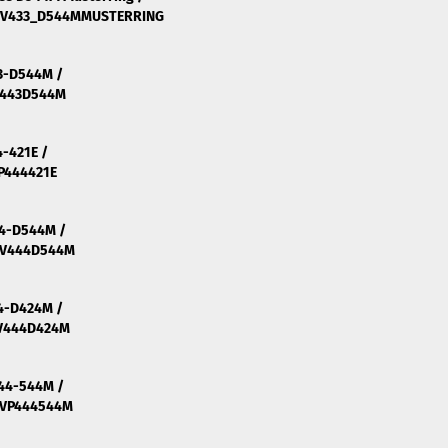
_EV433_D544MMUSTERRING
43-D544M /
V443D544M
-421E /
P444421E
44-D544M /
EV444D544M
4-D424M /
EV444D424M
44-544M /
EVP444544M