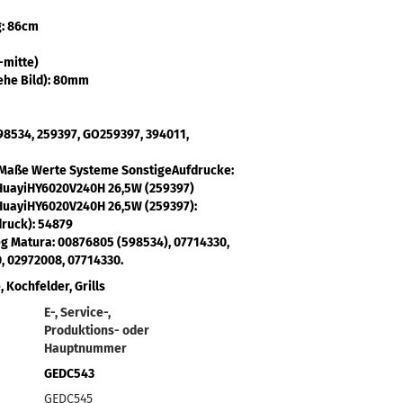
g: 86cm
-mitte)
ehe Bild): 80mm
598534, 259397, GO259397, 394011,
: Maße Werte Systeme SonstigeAufdrucke
:
HuayiHY6020V240H 26,5W (259397)
HuayiHY6020V240H 26,5W (259397):
druck)
: 54879
eg Matura:
00876805 (598534), 07714330,
, 02972008, 07714330.
Kochfelder, Grills
E-, Service-,
Produktions- oder
Hauptnummer
GEDC543
GEDC545