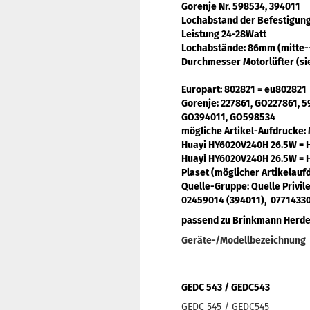
Gorenje Nr. 598534, 394011
Lochabstand der Befestigun
Leistung 24-28Watt
Lochabstände: 86mm (mitte-
Durchmesser Motorlüfter (si
Europart
: 802821 = eu802821
Gorenje
: 227861, GO227861, 
GO394011, GO598534
mögliche Artikel-Aufdrucke
Huayi HY6020V240H 26.5W = 
Huayi HY6020V240H 26.5W = 
Plaset (möglicher Artikelauf
Quelle-Gruppe: Quelle Privil
02459014 (394011), 07714330
passend zu Brinkmann Herde, 
Geräte-/Modellbezeichnung
GEDC 543 / GEDC543
GEDC 545 / GEDC545