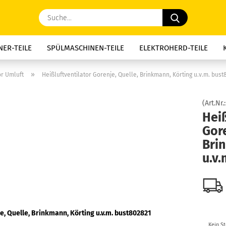
Suche...
ER-TEILE
SPÜLMASCHINEN-TEILE
ELEKTROHERD-TEILE
E-TEILE
DUNSTABZUG-TEILE
KAFFEE-GERÄTE-TEILE
MIK
»
r Umluft
Heißluftventilator Gorenje, Quelle, Brinkmann, Körting u.v.m. bust
, NACHTSPEICHER-TEILE
WASSERSPEICHER-TEILE
MOTORKOH
(Art.Nr.
Heiß
THERMOSICHERUNGEN
KONDENSATOREN
SCHNÄPPCHEN
Gore
Bri
u.v
Kein S