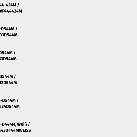
44-424M /
EVP444424M
3-D544M /
433D544M
-D544M /
433D544M
-D544M /
433D544M
4-D544M /
V434D544M
3-D444M, Weiß /
V443D444MWEISS