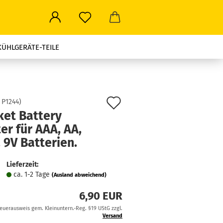
KÜHLGERÄTE-TEILE
ROWELLEN-TEILE
LEN ALLER ART
Auf
:
P1244
)
ket Battery
den
STROMSTECKER-TRAVEL
er für AAA, AA,
Merkzettel
, 9V Batterien.
Lieferzeit:
ca. 1-2 Tage
(Ausland abweichend)
6,90 EUR
teuerausweis gem. Kleinuntern.-Reg. §19 UStG zzgl.
Versand