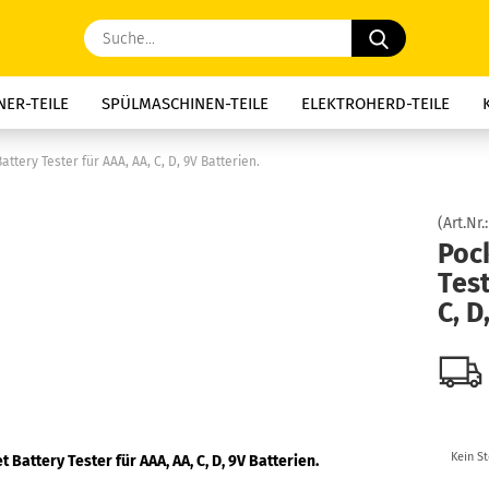
Suche...
ER-TEILE
SPÜLMASCHINEN-TEILE
ELEKTROHERD-TEILE
E-TEILE
DUNSTABZUG-TEILE
KAFFEE-GERÄTE-TEILE
MIK
attery Tester für AAA, AA, C, D, 9V Batterien.
, NACHTSPEICHER-TEILE
WASSERSPEICHER-TEILE
MOTORKOH
(Art.Nr.
Poc
THERMOSICHERUNGEN
KONDENSATOREN
SCHNÄPPCHEN
Test
C, D
Kein S