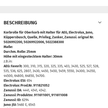
BESCHREIBUNG
Korbrolle für Oberkorb mit Halter für AEG, Electrolux, Juno,
Küppersbusch, Quelle, Privileg, Zanker, Zanussi. orignal Nr.
5026992200, 50269922006, 5022388300
Maße:
Durchm. Rolle: 25mm
Höhe mit eingestecktem Halter: 30mm
z.B.in:
AEG: Favorit:
300, 310, 315, 320, 325, 335, 403, 3430, 525, 527, 528,
535, 536, 625, 2807, 3430, 4450, 5450, 5459, 5550, 34300, 34350,
44500, 64800, 64850, 54700.
Electrolux: ESI:
654
Electrolux: Prod.Nr. 911821052
Zanussi: DA
: 4441, 4541, 4542.
Zanussi: Produktnr. 911611001, 911611008
Zanussi: ID:
6294
Juno: JSI:
5460 E, 6545