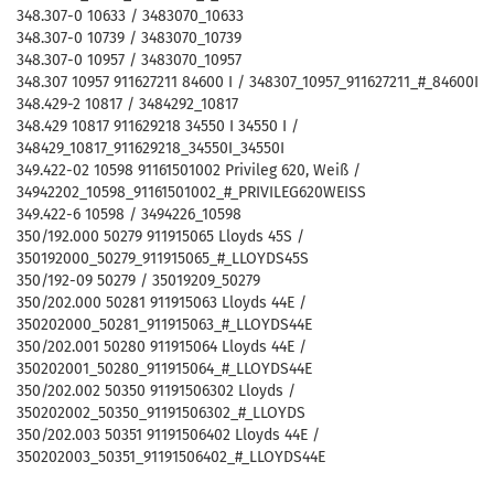
348.307-0 10633 / 3483070_10633
348.307-0 10739 / 3483070_10739
348.307-0 10957 / 3483070_10957
348.307 10957 911627211 84600 I / 348307_10957_911627211_#_84600I
348.429-2 10817 / 3484292_10817
348.429 10817 911629218 34550 I 34550 I /
348429_10817_911629218_34550I_34550I
349.422-02 10598 91161501002 Privileg 620, Weiß /
34942202_10598_91161501002_#_PRIVILEG620WEISS
349.422-6 10598 / 3494226_10598
350/192.000 50279 911915065 Lloyds 45S /
350192000_50279_911915065_#_LLOYDS45S
350/192-09 50279 / 35019209_50279
350/202.000 50281 911915063 Lloyds 44E /
350202000_50281_911915063_#_LLOYDS44E
350/202.001 50280 911915064 Lloyds 44E /
350202001_50280_911915064_#_LLOYDS44E
350/202.002 50350 91191506302 Lloyds /
350202002_50350_91191506302_#_LLOYDS
350/202.003 50351 91191506402 Lloyds 44E /
350202003_50351_91191506402_#_LLOYDS44E