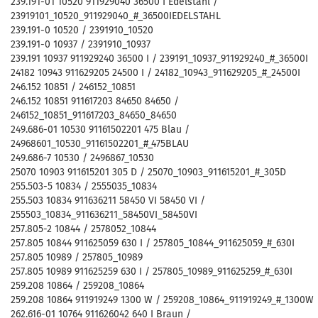
239.191-01 10520 911929040 36500 I Edelstahl /
23919101_10520_911929040_#_36500IEDELSTAHL
239.191-0 10520 / 2391910_10520
239.191-0 10937 / 2391910_10937
239.191 10937 911929240 36500 I / 239191_10937_911929240_#_36500I
24182 10943 911629205 24500 I / 24182_10943_911629205_#_24500I
246.152 10851 / 246152_10851
246.152 10851 911617203 84650 84650 /
246152_10851_911617203_84650_84650
249.686-01 10530 91161502201 475 Blau /
24968601_10530_91161502201_#_475BLAU
249.686-7 10530 / 2496867_10530
25070 10903 911615201 305 D / 25070_10903_911615201_#_305D
255.503-5 10834 / 2555035_10834
255.503 10834 911636211 58450 VI 58450 VI /
255503_10834_911636211_58450VI_58450VI
257.805-2 10844 / 2578052_10844
257.805 10844 911625059 630 I / 257805_10844_911625059_#_630I
257.805 10989 / 257805_10989
257.805 10989 911625259 630 I / 257805_10989_911625259_#_630I
259.208 10864 / 259208_10864
259.208 10864 911919249 1300 W / 259208_10864_911919249_#_1300W
262.616-01 10764 911626042 640 I Braun /