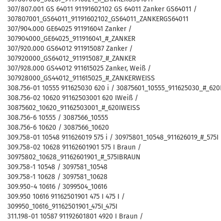
307/807.001 GS 64011 91191602102 GS 64011 Zanker GS64011 /
307807001_GS64011_91191602102_GS64011_ZANKERGS64011
307/904.000 GE64025 911916041 Zanker /
307904000_GE64025_911916041_#_ZANKER
307/920.000 GS64012 911915087 Zanker /
307920000_GS64012_911915087_#_ZANKER
307/928.000 GS44012 911615025 Zanker, Weiß /
307928000_GS44012_911615025_#_ZANKERWEISS
308.756-01 10555 911625030 620 i / 30875601_10555_911625030_#_620
308.756-02 10620 91162503001 620 IWeiß /
30875602_10620_91162503001_#_620IWEISS
308.756-6 10555 / 3087566_10555
308.756-6 10620 / 3087566_10620
309.758-01 10548 911626019 575 i / 30975801_10548_911626019_#_575I
309.758-02 10628 91162601901 575 I Braun /
30975802_10628_91162601901_#_575IBRAUN
309.758-1 10548 / 3097581_10548
309.758-1 10628 / 3097581_10628
309.950-4 10616 / 3099504_10616
309.950 10616 91162501901 475 I 475 I /
309950_10616_91162501901_475I_475I
311.198-01 10587 91192601801 4920 I Braun /