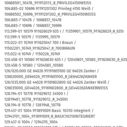
10688501_10478_911912013_#_PRIVILEG4150WEISS
106.885-02 10696 91191201302 Privileg 4150 Weiß /
10688502_10696_91191201302_#_PRIVILEG4150WEISS
106.885-7 10478 / 1068857_10478
106.885-7 10696 / 1068857_10696
113.599-01 10579 911626029 635 I / 11359901_10579_911626029_#_635I
113.599-5 10579 / 1135995_10579
115.022-01 10749 911625047 700 I Braun /
11502201_10749_911625047_#_700IBRAUN
115.022-6 10749 / 1150226_10749
120.458-01 10580 911626030 635 I / 12045801_10580_911626030_#_635
120.458-5 10580 / 1204585_10580
126/020.000 GE 64026 91191605100 GE 64026 Zanker /
126020000_GE64026_91191605100_#_GE64026ZANKER
126/035.000 GE 44026 91161602800 GE 44026 Zanker Weiß /
126035000_GE44026_91161602800_#_GE44026ZANKERWEISS
128.194-01 10778 911629012 34500 I /
12819401_10778_911629012_#_34500I
128.194-8 10778 / 1281948_10778
129.437-01 1004 911891009 Basic 10310 Integriert /
12943701_1004_911891009_#_BASIC10310INTEGRIERT
129.437-0 1004 / 1294370_1004