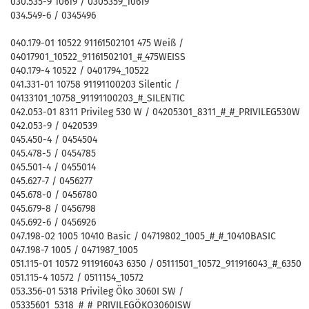
030.535-9 10619 / 0305359_10619
034.549-6 / 0345496
040.179-01 10522 91161502101 475 Weiß /
04017901_10522_91161502101_#_475WEISS
040.179-4 10522 / 0401794_10522
041.331-01 10758 91191100203 Silentic /
04133101_10758_91191100203_#_SILENTIC
042.053-01 8311 Privileg 530 W / 04205301_8311_#_#_PRIVILEG530W
042.053-9 / 0420539
045.450-4 / 0454504
045.478-5 / 0454785
045.501-4 / 0455014
045.627-7 / 0456277
045.678-0 / 0456780
045.679-8 / 0456798
045.692-6 / 0456926
047.198-02 1005 10410 Basic / 04719802_1005_#_#_10410BASIC
047.198-7 1005 / 0471987_1005
051.115-01 10572 911916043 6350 / 05111501_10572_911916043_#_6350
051.115-4 10572 / 0511154_10572
053.356-01 5318 Privileg Öko 3060I SW /
05335601_5318_#_#_PRIVILEGÖKO3060ISW