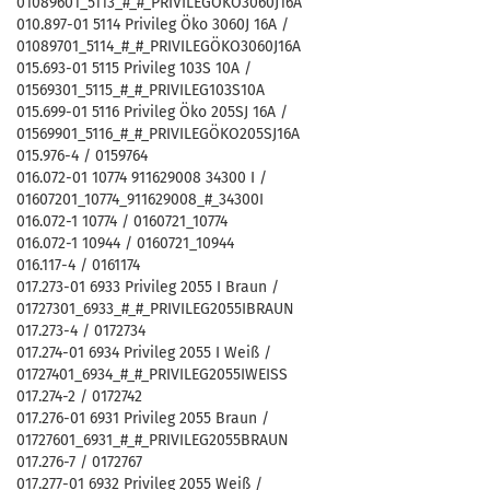
01089601_5113_#_#_PRIVILEGÖKO3060J16A
010.897-01 5114 Privileg Öko 3060J 16A /
01089701_5114_#_#_PRIVILEGÖKO3060J16A
015.693-01 5115 Privileg 103S 10A /
01569301_5115_#_#_PRIVILEG103S10A
015.699-01 5116 Privileg Öko 205SJ 16A /
01569901_5116_#_#_PRIVILEGÖKO205SJ16A
015.976-4 / 0159764
016.072-01 10774 911629008 34300 I /
01607201_10774_911629008_#_34300I
016.072-1 10774 / 0160721_10774
016.072-1 10944 / 0160721_10944
016.117-4 / 0161174
017.273-01 6933 Privileg 2055 I Braun /
01727301_6933_#_#_PRIVILEG2055IBRAUN
017.273-4 / 0172734
017.274-01 6934 Privileg 2055 I Weiß /
01727401_6934_#_#_PRIVILEG2055IWEISS
017.274-2 / 0172742
017.276-01 6931 Privileg 2055 Braun /
01727601_6931_#_#_PRIVILEG2055BRAUN
017.276-7 / 0172767
017.277-01 6932 Privileg 2055 Weiß /