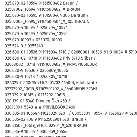
025.070-02 10594 91161500402 Braun /
02507002_10594_91161500402_#_BRAUN
025.070-03 10595 91161500404 305 DBraun /
02507003_10595_91161500404_#_305DBRAUN
025.070-4 10594 / 0250704_10594
025.070-4 10595 / 0250704_10595
025.070 10903 / 025070_10903
025.524-0 / 0255240
026.680-01 10536 911916034 5710 / 02668001_10536_911916034_#_5710
026.680-02 10718 91191603402 Priv 5710 Silber /
02668002_10718_91191603402_#_PRIV5710SILBER
026.680-9 10536 / 0266809_10536
026.680-9 10718 / 0266809_10718
027.329-02 10615 91162501702 44400I, Edelstahl /
02732902_10615_91162501702_#_44400IEDELSTAHL
027.329-2 10615 / 0273292_10615
028.139-01 5340 Privileg Öko 460 /
02813901_5340_#_#_PRIVILEGÖKO460
030.535-01 10554 911625029 620 i / 03053501_10554_911625029_#_620
030.535-02 10619 91162502901 620 IBraun /
03053502_10619_91162502901_#_620IBRAUN
030.535-9 10554 / 0305359_10554