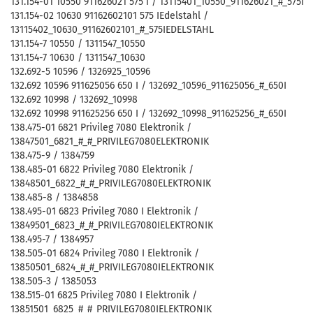
131.154-01 10550 911626021 575 i / 13115401_10550_911626021_#_575I
131.154-02 10630 91162602101 575 IEdelstahl /
13115402_10630_91162602101_#_575IEDELSTAHL
131.154-7 10550 / 1311547_10550
131.154-7 10630 / 1311547_10630
132.692-5 10596 / 1326925_10596
132.692 10596 911625056 650 I / 132692_10596_911625056_#_650I
132.692 10998 / 132692_10998
132.692 10998 911625256 650 I / 132692_10998_911625256_#_650I
138.475-01 6821 Privileg 7080 Elektronik /
13847501_6821_#_#_PRIVILEG7080ELEKTRONIK
138.475-9 / 1384759
138.485-01 6822 Privileg 7080 Elektronik /
13848501_6822_#_#_PRIVILEG7080ELEKTRONIK
138.485-8 / 1384858
138.495-01 6823 Privileg 7080 I Elektronik /
13849501_6823_#_#_PRIVILEG7080IELEKTRONIK
138.495-7 / 1384957
138.505-01 6824 Privileg 7080 I Elektronik /
13850501_6824_#_#_PRIVILEG7080IELEKTRONIK
138.505-3 / 1385053
138.515-01 6825 Privileg 7080 I Elektronik /
13851501_6825_#_#_PRIVILEG7080IELEKTRONIK