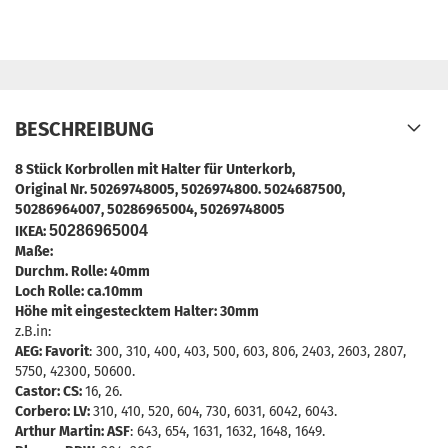
BESCHREIBUNG
8 Stück Korbrollen mit Halter für Unterkorb,
Original Nr. 50269748005, 5026974800. 5024687500,
50286964007,
50286965004,
5026974800
5
50286965004
IKEA:
Maße:
Durchm. Rolle: 40mm
Loch Rolle: ca.10mm
Höhe mit eingestecktem Halter: 30mm
z.B.in:
AEG: Favorit
: 300, 310, 400, 403, 500, 603, 806, 2403, 2603, 2807,
5750, 42300, 50600.
Castor: CS:
16, 26.
Corbero: LV:
310, 410, 520, 604, 730, 6031, 6042, 6043.
Arthur Martin: ASF
: 643, 654, 1631, 1632, 1648, 1649.