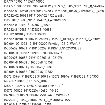
157.477 10905 / 157477_10905
157.477 10905 911615206 54400 W / 157477_10905_911615206_#_54400W
157.582-01 10590 911916044 4920 / 15758201_10590_911916044_#_4920
157.582-02 10683 91191604402 4920Weiß /
15758202_10683_91191604402_#_4920WEISS
157.582-8 10590 / 1575828_10590
157.582-8 10683 / 1575828_10683
157.582 10910 / 157582_10910
157.582 10910 911516215 4920W / 157582_10910_911516215_#_4920W
160.004-02 10681 91191100202 Privileg 10210, Weiß /
16000402_10681_91191100202_#_PRIVILEG10210WEISS
160.004-03 10682 91191100203 10210W /
16000403_10682_91191100203_#_10210W
160.004-8 10458 / 1600048_10458
160.004-8 10681 / 1600048_10681
160.004-8 10682 / 1600048_10682
16072 10944 911929208 34300 I / 16072_10944_911929208_#_34300I
176.772-2 10825 / 1767722_10825
176.772 10825 911925274 46480 I 46480 I /
176772_10825_911925274_46480I_46480I
182.949-01 10559 91161602501 74400 WWeiß /
18294901_10559_91161602501_#_74400WWEISS
182.949-8 10559 / 1829498_10559