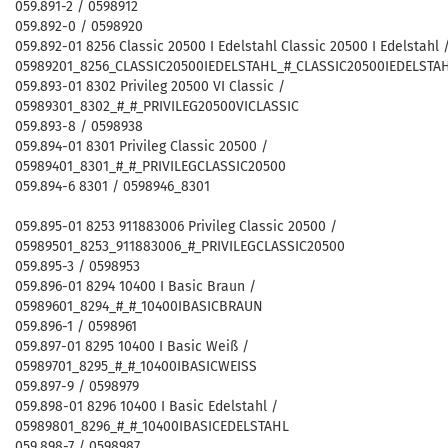
059.891-2 / 0598912
059.892-0 / 0598920
059.892-01 8256 Classic 20500 I Edelstahl Classic 20500 I Edelstahl 
05989201_8256_CLASSIC20500IEDELSTAHL_#_CLASSIC20500IEDELSTA
059.893-01 8302 Privileg 20500 VI Classic /
05989301_8302_#_#_PRIVILEG20500VICLASSIC
059.893-8 / 0598938
059.894-01 8301 Privileg Classic 20500 /
05989401_8301_#_#_PRIVILEGCLASSIC20500
059.894-6 8301 / 0598946_8301
059.895-01 8253 911883006 Privileg Classic 20500 /
05989501_8253_911883006_#_PRIVILEGCLASSIC20500
059.895-3 / 0598953
059.896-01 8294 10400 I Basic Braun /
05989601_8294_#_#_10400IBASICBRAUN
059.896-1 / 0598961
059.897-01 8295 10400 I Basic Weiß /
05989701_8295_#_#_10400IBASICWEISS
059.897-9 / 0598979
059.898-01 8296 10400 I Basic Edelstahl /
05989801_8296_#_#_10400IBASICEDELSTAHL
059.898-7 / 0598987