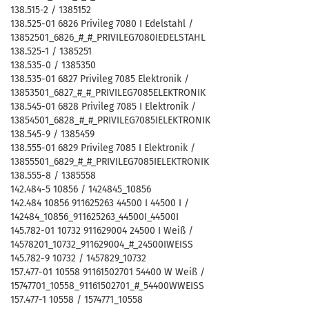
138.515-2 / 1385152
138.525-01 6826 Privileg 7080 I Edelstahl /
13852501_6826_#_#_PRIVILEG7080IEDELSTAHL
138.525-1 / 1385251
138.535-0 / 1385350
138.535-01 6827 Privileg 7085 Elektronik /
13853501_6827_#_#_PRIVILEG7085ELEKTRONIK
138.545-01 6828 Privileg 7085 I Elektronik /
13854501_6828_#_#_PRIVILEG7085IELEKTRONIK
138.545-9 / 1385459
138.555-01 6829 Privileg 7085 I Elektronik /
13855501_6829_#_#_PRIVILEG7085IELEKTRONIK
138.555-8 / 1385558
142.484-5 10856 / 1424845_10856
142.484 10856 911625263 44500 I 44500 I /
142484_10856_911625263_44500I_44500I
145.782-01 10732 911629004 24500 I Weiß /
14578201_10732_911629004_#_24500IWEISS
145.782-9 10732 / 1457829_10732
157.477-01 10558 91161502701 54400 W Weiß /
15747701_10558_91161502701_#_54400WWEISS
157.477-1 10558 / 1574771_10558