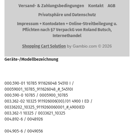
Versand- & Zahlungsbedingungen
Kontakt
AGB
Privatsphäre und Datenschutz
Impressum + Kontodaten + Online-Streitbeilegung u.
Pflichten nach §7 VerpackG von Roland Butsch,
Internethandel
Shopping Cart Solution
by Gambio.com © 2026
Geräte-/Modellbezeichnung
000.590-01 10785 911626048 54510 I /
00059001_10785_911626048_#_54510I
000.590-0 10785 / 0005900_10785
003.362-02 10325 911926006(00)/01 4900 I ED /
00336202_10325_9119260060001_#_4900IED
003.362-1 10325 / 0033621_10325
004.892-6 / 0048926
004.905-6 / 0049056