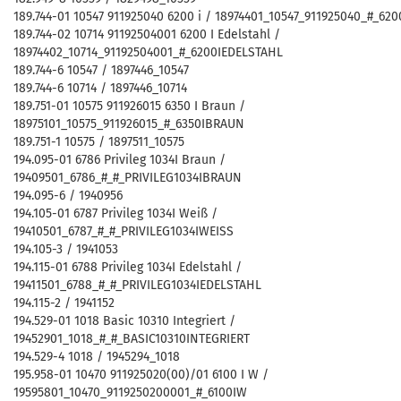
189.744-01 10547 911925040 6200 i / 18974401_10547_911925040_#_620
189.744-02 10714 91192504001 6200 I Edelstahl /
18974402_10714_91192504001_#_6200IEDELSTAHL
189.744-6 10547 / 1897446_10547
189.744-6 10714 / 1897446_10714
189.751-01 10575 911926015 6350 I Braun /
18975101_10575_911926015_#_6350IBRAUN
189.751-1 10575 / 1897511_10575
194.095-01 6786 Privileg 1034I Braun /
19409501_6786_#_#_PRIVILEG1034IBRAUN
194.095-6 / 1940956
194.105-01 6787 Privileg 1034I Weiß /
19410501_6787_#_#_PRIVILEG1034IWEISS
194.105-3 / 1941053
194.115-01 6788 Privileg 1034I Edelstahl /
19411501_6788_#_#_PRIVILEG1034IEDELSTAHL
194.115-2 / 1941152
194.529-01 1018 Basic 10310 Integriert /
19452901_1018_#_#_BASIC10310INTEGRIERT
194.529-4 1018 / 1945294_1018
195.958-01 10470 911925020(00)/01 6100 I W /
19595801_10470_9119250200001_#_6100IW