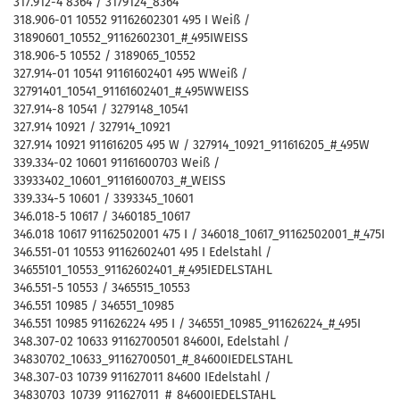
317.912-4 8364 / 3179124_8364
318.906-01 10552 91162602301 495 I Weiß /
31890601_10552_91162602301_#_495IWEISS
318.906-5 10552 / 3189065_10552
327.914-01 10541 91161602401 495 WWeiß /
32791401_10541_91161602401_#_495WWEISS
327.914-8 10541 / 3279148_10541
327.914 10921 / 327914_10921
327.914 10921 911616205 495 W / 327914_10921_911616205_#_495W
339.334-02 10601 91161600703 Weiß /
33933402_10601_91161600703_#_WEISS
339.334-5 10601 / 3393345_10601
346.018-5 10617 / 3460185_10617
346.018 10617 91162502001 475 I / 346018_10617_91162502001_#_475I
346.551-01 10553 91162602401 495 I Edelstahl /
34655101_10553_91162602401_#_495IEDELSTAHL
346.551-5 10553 / 3465515_10553
346.551 10985 / 346551_10985
346.551 10985 911626224 495 I / 346551_10985_911626224_#_495I
348.307-02 10633 91162700501 84600I, Edelstahl /
34830702_10633_91162700501_#_84600IEDELSTAHL
348.307-03 10739 911627011 84600 IEdelstahl /
34830703_10739_911627011_#_84600IEDELSTAHL