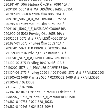
020.911-01 5067 Matura ÖkoStar 9080 16A /
02091101_5067_#_#_MATURAÖKOSTAR908016A
020.912-01 5068 Matura Öko 806S 16A /
02091201_5068_#_#_MATURAÖKO806S16A
020.914-01 5069 Matura Öko 806S 16A /
02091401_5069_#_#_MATURAÖKO806S16A
020.920-01 5072 Privileg Öko 205S 16A /
02092001_5072_#_#_PRIVILEGÖKO205S16A
020.927-01 5073 Privileg Öko 205S 16A /
02092701_5073_#_#_PRIVILEGÖKO205S16A
021.099-01 5176 Privileg 1042 Braun 10A /
02109901_5176_#_#_PRIVILEG1042BRAUN10A
021.102-02 5177 Privileg 1042 Weiß 10A /
02110202_5177_#_#_PRIVILEG1042WEISS10A
021.104-03 5175 Privileg 2050 J / 02110403_5175_#_#_PRIVILEG2050J
021.305-02 6789 Privileg 520 / 02130502_6789_#_#_PRIVILEG520
021.305-8 / 0213058
023.904-6 / 0239046
024.182-02 10733 911629005 24500 I Edelstahl /
02418202_10733_911629005_#_24500IEDELSTAHL
024.182-8 10733 / 0241828_10733
024.182-8 10943 / 0241828_10943