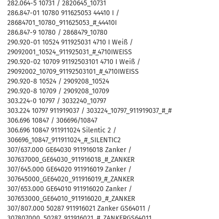
282.064-5 10731 / 2820645_10731
286.847-01 10780 911625053 44410 I /
28684701_10780_911625053_#_44410I
286.847-9 10780 / 2868479_10780
290.920-01 10524 911925031 4710 I Weiß /
29092001_10524_911925031_#_4710IWEISS
290.920-02 10709 91192503101 4710 I Weiß /
29092002_10709_91192503101_#_4710IWEISS
290.920-8 10524 / 2909208_10524
290.920-8 10709 / 2909208_10709
303.224-0 10797 / 3032240_10797
303.224 10797 911919037 / 303224_10797_911919037_#_#
306.696 10847 / 306696/10847
306.696 10847 911911024 Silentic 2 /
306696_10847_911911024_#_SILENTIC2
307/637.000 GE64030 911916018 Zanker /
307637000_GE64030_911916018_#_ZANKER
307/645.000 GE64020 911916019 Zanker /
307645000_GE64020_911916019_#_ZANKER
307/653.000 GE64010 911916020 Zanker /
307653000_GE64010_911916020_#_ZANKER
307/807.000 50287 911916021 Zanker GS64011 /
307807000_50287_911916021_#_ZANKERGS64011