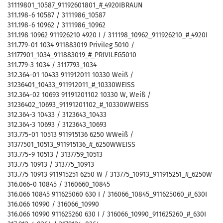
31119801_10587_91192601801_#_4920IBRAUN
311.198-6 10587 / 3111986_10587
311.198-6 10962 / 3111986_10962
311.198 10962 911926210 4920 I / 311198_10962_911926210_#_4920I
311.779-01 1034 911883019 Privileg 5010 /
31177901_1034_911883019_#_PRIVILEG5010
311.779-3 1034 / 3117793_1034
312.364-01 10433 911912011 10330 Weiß /
31236401_10433_911912011_#_10330WEISS
312.364-02 10693 91191201102 10330 W, Weiß /
31236402_10693_91191201102_#_10330WWEISS
312.364-3 10433 / 3123643_10433
312.364-3 10693 / 3123643_10693
313.775-01 10513 911915136 6250 WWeiß /
31377501_10513_911915136_#_6250WWEISS
313.775-9 10513 / 3137759_10513
313.775 10913 / 313775_10913
313.775 10913 911915251 6250 W / 313775_10913_911915251_#_6250W
316.066-0 10845 / 3160660_10845
316.066 10845 911625060 630 I / 316066_10845_911625060_#_630I
316.066 10990 / 316066_10990
316.066 10990 911625260 630 I / 316066_10990_911625260_#_630I