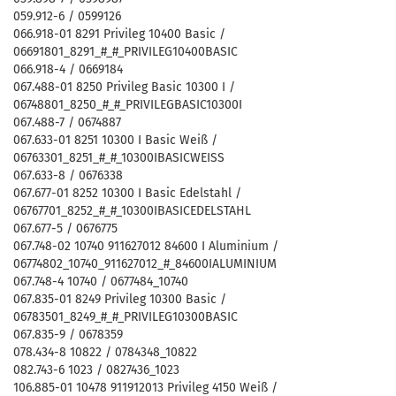
059.912-6 / 0599126
066.918-01 8291 Privileg 10400 Basic /
06691801_8291_#_#_PRIVILEG10400BASIC
066.918-4 / 0669184
067.488-01 8250 Privileg Basic 10300 I /
06748801_8250_#_#_PRIVILEGBASIC10300I
067.488-7 / 0674887
067.633-01 8251 10300 I Basic Weiß /
06763301_8251_#_#_10300IBASICWEISS
067.633-8 / 0676338
067.677-01 8252 10300 I Basic Edelstahl /
06767701_8252_#_#_10300IBASICEDELSTAHL
067.677-5 / 0676775
067.748-02 10740 911627012 84600 I Aluminium /
06774802_10740_911627012_#_84600IALUMINIUM
067.748-4 10740 / 0677484_10740
067.835-01 8249 Privileg 10300 Basic /
06783501_8249_#_#_PRIVILEG10300BASIC
067.835-9 / 0678359
078.434-8 10822 / 0784348_10822
082.743-6 1023 / 0827436_1023
106.885-01 10478 911912013 Privileg 4150 Weiß /