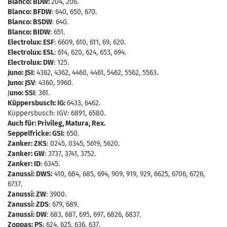
Blanco: BDW:
204, 206.
Blanco: BFDW
: 640, 650, 670.
Blanco: BSDW
: 640.
Blanco: BIDW
: 651.
Electrolux: ESF
: 6609, 610, 611, 69, 620.
Electrolux: ESL
: 614, 620, 624, 653, 694.
Electrolux: DW
: 125.
Juno: JSI:
4362, 4362, 4460, 4461, 5462, 5562, 5563.
Juno: JSV
: 4360, 5960.
J
uno: SSI
: 361.
Küppersbusch: IG:
6433, 6462.
Küppersbusch: IGV: 6891, 6580.
Auch für: Privileg, Matura, Rex.
Seppelfricke: GSI:
650.
Zanker: ZKS
: 0245, 0345, 5619, 5620.
Zanker: GW
: 3737, 3741, 3752.
Zanker: ID
: 6345.
Zanussi: DWS:
410, 684, 685, 694, 909, 919, 929, 6625, 6706, 6726,
6737.
Zanussi: ZW
: 3900.
Zanussi: ZDS
: 679, 689.
Zanussi: DW
: 683, 687, 695, 697, 6826, 6837.
Zoppas: PS
: 624, 625, 636, 637.