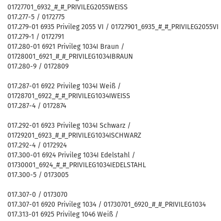
01727701_6932_#_#_PRIVILEG2055WEISS
017.277-5 / 0172775
017.279-01 6935 Privileg 2055 VI / 01727901_6935_#_#_PRIVILEG2055VI
017.279-1 / 0172791
017.280-01 6921 Privileg 1034I Braun /
01728001_6921_#_#_PRIVILEG1034IBRAUN
017.280-9 / 0172809
017.287-01 6922 Privileg 1034I Weiß /
01728701_6922_#_#_PRIVILEG1034IWEISS
017.287-4 / 0172874
017.292-01 6923 Privileg 1034I Schwarz /
01729201_6923_#_#_PRIVILEG1034ISCHWARZ
017.292-4 / 0172924
017.300-01 6924 Privileg 1034I Edelstahl /
01730001_6924_#_#_PRIVILEG1034IEDELSTAHL
017.300-5 / 0173005
017.307-0 / 0173070
017.307-01 6920 Privileg 1034 / 01730701_6920_#_#_PRIVILEG1034
017.313-01 6925 Privileg 1046 Weiß /