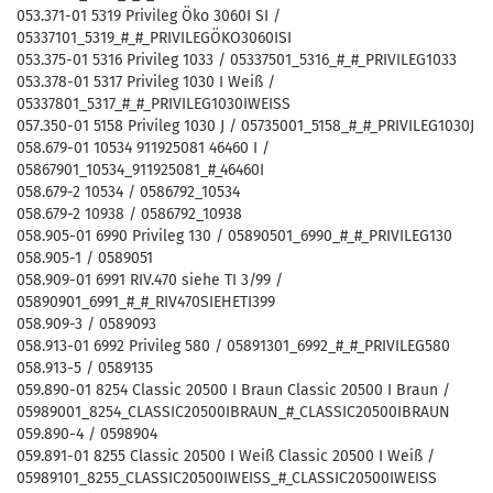
053.371-01 5319 Privileg Öko 3060I SI /
05337101_5319_#_#_PRIVILEGÖKO3060ISI
053.375-01 5316 Privileg 1033 / 05337501_5316_#_#_PRIVILEG1033
053.378-01 5317 Privileg 1030 I Weiß /
05337801_5317_#_#_PRIVILEG1030IWEISS
057.350-01 5158 Privileg 1030 J / 05735001_5158_#_#_PRIVILEG1030J
058.679-01 10534 911925081 46460 I /
05867901_10534_911925081_#_46460I
058.679-2 10534 / 0586792_10534
058.679-2 10938 / 0586792_10938
058.905-01 6990 Privileg 130 / 05890501_6990_#_#_PRIVILEG130
058.905-1 / 0589051
058.909-01 6991 RIV.470 siehe TI 3/99 /
05890901_6991_#_#_RIV470SIEHETI399
058.909-3 / 0589093
058.913-01 6992 Privileg 580 / 05891301_6992_#_#_PRIVILEG580
058.913-5 / 0589135
059.890-01 8254 Classic 20500 I Braun Classic 20500 I Braun /
05989001_8254_CLASSIC20500IBRAUN_#_CLASSIC20500IBRAUN
059.890-4 / 0598904
059.891-01 8255 Classic 20500 I Weiß Classic 20500 I Weiß /
05989101_8255_CLASSIC20500IWEISS_#_CLASSIC20500IWEISS