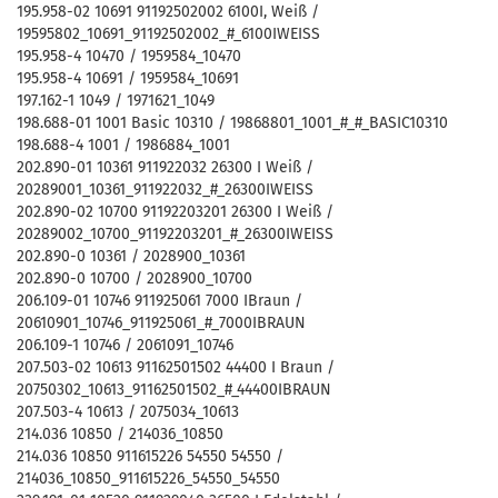
195.958-02 10691 91192502002 6100I, Weiß /
19595802_10691_91192502002_#_6100IWEISS
195.958-4 10470 / 1959584_10470
195.958-4 10691 / 1959584_10691
197.162-1 1049 / 1971621_1049
198.688-01 1001 Basic 10310 / 19868801_1001_#_#_BASIC10310
198.688-4 1001 / 1986884_1001
202.890-01 10361 911922032 26300 I Weiß /
20289001_10361_911922032_#_26300IWEISS
202.890-02 10700 91192203201 26300 I Weiß /
20289002_10700_91192203201_#_26300IWEISS
202.890-0 10361 / 2028900_10361
202.890-0 10700 / 2028900_10700
206.109-01 10746 911925061 7000 IBraun /
20610901_10746_911925061_#_7000IBRAUN
206.109-1 10746 / 2061091_10746
207.503-02 10613 91162501502 44400 I Braun /
20750302_10613_91162501502_#_44400IBRAUN
207.503-4 10613 / 2075034_10613
214.036 10850 / 214036_10850
214.036 10850 911615226 54550 54550 /
214036_10850_911615226_54550_54550