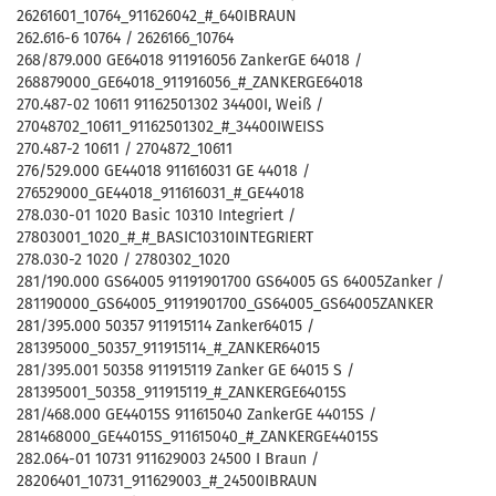
26261601_10764_911626042_#_640IBRAUN
262.616-6 10764 / 2626166_10764
268/879.000 GE64018 911916056 ZankerGE 64018 /
268879000_GE64018_911916056_#_ZANKERGE64018
270.487-02 10611 91162501302 34400I, Weiß /
27048702_10611_91162501302_#_34400IWEISS
270.487-2 10611 / 2704872_10611
276/529.000 GE44018 911616031 GE 44018 /
276529000_GE44018_911616031_#_GE44018
278.030-01 1020 Basic 10310 Integriert /
27803001_1020_#_#_BASIC10310INTEGRIERT
278.030-2 1020 / 2780302_1020
281/190.000 GS64005 91191901700 GS64005 GS 64005Zanker /
281190000_GS64005_91191901700_GS64005_GS64005ZANKER
281/395.000 50357 911915114 Zanker64015 /
281395000_50357_911915114_#_ZANKER64015
281/395.001 50358 911915119 Zanker GE 64015 S /
281395001_50358_911915119_#_ZANKERGE64015S
281/468.000 GE44015S 911615040 ZankerGE 44015S /
281468000_GE44015S_911615040_#_ZANKERGE44015S
282.064-01 10731 911629003 24500 I Braun /
28206401_10731_911629003_#_24500IBRAUN