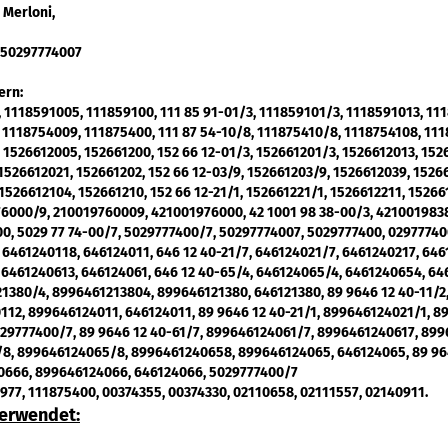
 Merloni,
 50297774007
ern:
 1118591005, 111859100, 111 85 91-01/3, 111859101/3, 1118591013, 11
 1118754009, 111875400, 111 87 54-10/8, 111875410/8, 1118754108, 111
 1526612005, 152661200, 152 66 12-01/3, 152661201/3, 1526612013, 152
 1526612021, 152661202, 152 66 12-03/9, 152661203/9, 1526612039, 1526
 1526612104, 152661210, 152 66 12-21/1, 152661221/1, 1526612211, 15266
76000/9, 210019760009, 421001976000, 42 1001 98 38-00/3, 421001983
, 5029 77 74-00/7, 5029777400/7, 50297774007, 5029777400, 02977740
 6461240118, 646124011, 646 12 40-21/7, 646124021/7, 6461240217, 646
, 6461240613, 646124061, 646 12 40-65/4, 646124065/4, 6461240654, 64
21380/4, 8996461213804, 899646121380, 646121380, 89 9646 12 40-11/2
12, 899646124011, 646124011, 89 9646 12 40-21/1, 899646124021/1, 8
29777400/7, 89 9646 12 40-61/7, 899646124061/7, 8996461240617, 899
/8, 899646124065/8, 8996461240658, 899646124065, 646124065, 89 96
666, 899646124066, 646124066, 5029777400/7
977, 111875400, 00374355, 00374330, 02110658, 02111557, 02140911.
verwendet: