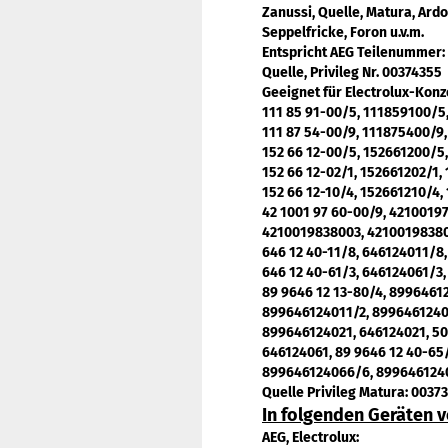
Zanussi, Quelle, Matura, Ardo
Seppelfricke, Foron u.v.m.
Entspricht AEG Teilenummer:
Quelle, Privileg Nr.
00374355
Geeignet für Electrolux-Konz
111 85 91-00/5, 111859100/5,
111 87 54-00/9, 111875400/9,
152 66 12-00/5, 152661200/5,
152 66 12-02/1, 152661202/1,
152 66 12-10/4, 152661210/4,
42 1001 97 60-00/9, 4210019
4210019838003, 421001983800
646 12 40-11/8, 646124011/8,
646 12 40-61/3, 646124061/3
89 9646 12 13-80/4, 8996461
899646124011/2, 89964612401
899646124021, 646124021, 50
646124061, 89 9646 12 40-65
899646124066/6, 8996461240
Quelle Privileg Matura:
00373
In folgenden Geräten 
AEG, Electrolux: