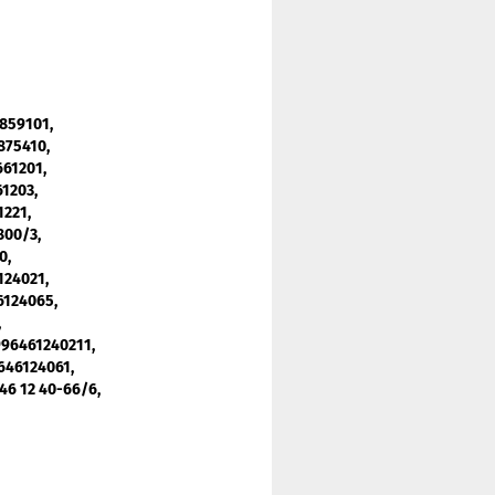
1859101,
875410,
661201,
61203,
1221,
800/3,
0,
124021,
6124065,
,
996461240211,
646124061,
46 12 40-66/6,