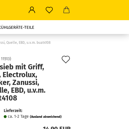
KÜHLGERÄTE-TEILE
ROWELLEN-TEILE
ussi, Quelle, EBD, u.v.m. buat4108
LEN ALLER ART
Auf
:
11513
)
sieb mit Griff,
den
STROMSTECKER-TRAVEL
 Electrolux,
Merkzettel
er, Zanussi,
le, EBD, u.v.m.
t4108
Lieferzeit:
ca. 1-2 Tage
(Ausland abweichend)
14,90 EUR