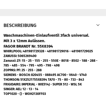
BESCHREIBUNG
Waschmaschinen-Einlaufventil 3fach universal.
Mit 3 x 12mm Aulässen.
FAGOR BRANDT Nr. 55X8394
WHIRLPOOL: 481981729328 - 481981729016 - 481981729025
ZANUSSI: 5065269400
Zanussi: ZF
: 15 - 25 - 155 - 255 - 550E - 8018 - 8502 - 188 - 288 -
785 - 485 - 554 - 795 - 495 - 798 - 498
ZOPPAS: PF
: 25 - 255 - 288
SIEMENS - BOSCH
: 820455 - 088495 AC700 - V640 - V740
THOMSON:
51X2521?55X8394 TA70 - 75 - 80 - 733 - 843
FRIGIDAIRE:
IMPERIAL - WIE514J - SUPER 512 - WSL 5K
SINGER: AEL
: 12 - 13 - 14
TOP1020 - () - WOH2130FF03