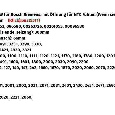
W für Bosch Siemens. mit Öffnung für NTC Fühler. (Wenn si
ann=
(Klick):bust5511)
1053, 096580, 00263726
,
00261053, 00096580
 bis ende Heizung): 300mm
lansch): 66mm
091, 3231, 3290, 3330,
2421, 2820, 2821
000, 1100, 1110, 1111, 1120, 1121, 1170, 1180, 1780, 1200, 1201
1491, 1600, 1601, 1800, 2000, 2030, 2090, 2200.
20, 127, 140, 147, 242, 1660, 1670, 1870, 2020, 2060, 2070, 22
81, 2001, 2002, 2031, 2071, 2081, 2401, 2430, 2431, 2471, 2690
2020, 2221, 2060,