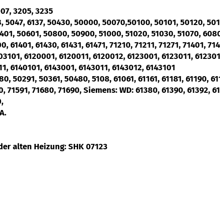
07, 3205, 3235
3, 5047, 6137, 50430, 50000, 50070,50100, 50101, 50120, 50
01, 50601, 50800, 50900, 51000, 51020, 51030, 51070, 6080
0, 61401, 61430, 61431, 61471, 71210, 71211, 71271, 71401, 71
03101, 6120001, 6120011, 6120012, 6123001, 6123011, 612301
11, 6140101, 6143001, 6143011, 6143012, 6143101
0, 50291, 50361, 50480, 5108, 61061, 61161, 61181, 61190, 611
90, 71591, 71680, 71690, Siemens: WD: 61380, 61390, 61392, 6
,
A.
 der alten Heizung: SHK 07123