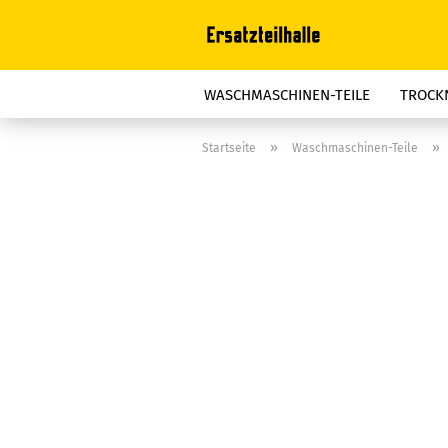
WASCHMASCHINEN-TEILE
TROCKN
STAUBSAUGER-TEILE
BÜGELGERÄT
»
»
Startseite
Waschmaschinen-Teile
FRITTEUSEN-TEILE
ELEKTROOFEN
REINIGER, FETTLÖSER, ENTKALKER