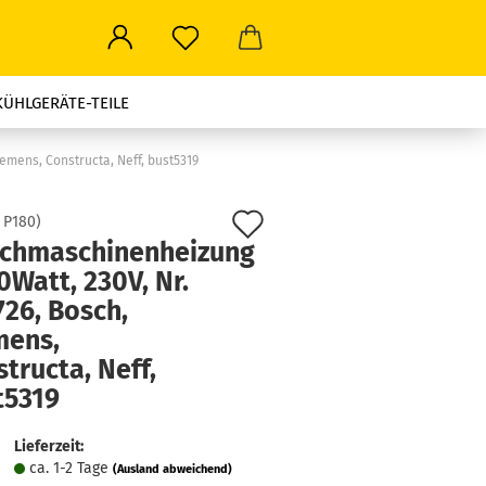
KÜHLGERÄTE-TEILE
ROWELLEN-TEILE
emens, Constructa, Neff, bust5319
LEN ALLER ART
Auf
:
P180
)
chmaschinenheizung
den
STROMSTECKER-TRAVEL
Watt, 230V, Nr.
Merkzettel
26, Bosch,
mens,
tructa, Neff,
t5319
Lieferzeit:
ca. 1-2 Tage
(Ausland abweichend)