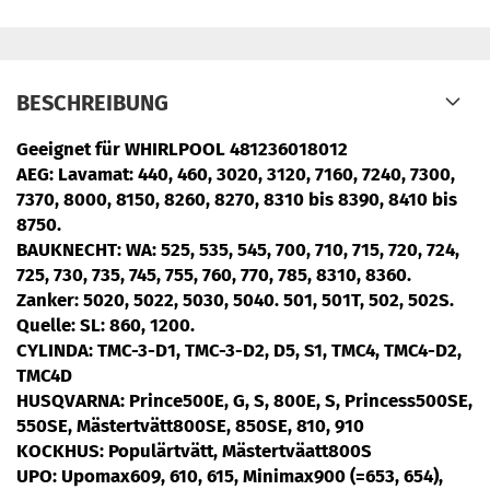
BESCHREIBUNG
Geeignet für WHIRLPOOL 481236018012
AEG: Lavamat:
440, 460, 3020, 3120, 7160, 7240, 7300,
7370, 8000, 8150, 8260, 8270, 8310 bis 8390, 8410 bis
8750.
BAUKNECHT
: WA: 525, 535, 545, 700, 710, 715, 720, 724,
725, 730, 735, 745, 755, 760, 770, 785, 8310, 8360.
Zanker:
5020, 5022, 5030, 5040. 501, 501T, 502, 502S.
Quelle
: SL: 860, 1200.
CYLINDA:
TMC-3-D1, TMC-3-D2, D5, S1, TMC4, TMC4-D2,
TMC4D
HUSQVARNA
: Prince500E, G, S, 800E, S, Princess500SE,
550SE, Mästertvätt800SE, 850SE, 810, 910
KOCKHUS:
Populärtvätt, Mästertväatt800S
UPO:
Upomax609, 610, 615, Minimax900 (=653, 654),