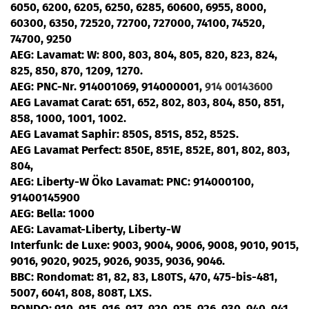
6050, 6200, 6205, 6250, 6285, 60600, 6955, 8000,
60300, 6350, 72520, 72700, 727000, 74100, 74520,
74700, 9250
AEG: Lavamat: W
: 800, 803, 804, 805, 820, 823, 824,
825, 850, 870, 1209, 1270.
AEG: PNC-Nr. 914001069, 914000001
,
914 00143600
AEG Lavamat Carat
: 651, 652, 802, 803, 804, 850, 851,
858, 1000, 1001, 1002.
AEG Lavamat Saphir
: 850S, 851S, 852, 852S.
AEG Lavamat Perfec
t: 850E, 851E, 852E, 801, 802, 803,
804,
AEG: Liberty-W Öko Lavamat: PNC
: 914000100,
91400145900
AEG: Bella:
1000
AEG:
Lavamat-Liberty, Liberty-W
Interfunk:
de Luxe: 9003, 9004, 9006, 9008, 9010, 9015,
9016, 9020, 9025, 9026, 9035, 9036, 9046.
BBC: Rondomat:
81, 82, 83, L80TS, 470, 475-bis-481,
5007, 6041, 808, 808T, LXS.
RONDO:
910, 915, 916, 917, 920, 925, 926, 930, 940, 941