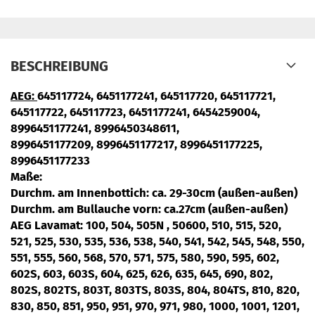
BESCHREIBUNG
AEG:
645117724, 6451177241, 645117720, 645117721,
645117722, 645117723, 6451177241, 6454259004,
8996451177241, 8996450348611,
8996451177209, 8996451177217, 8996451177225,
8996451177233
Maße:
Durchm. am Innenbottich: ca. 29-30cm (außen-außen)
Durchm. am Bullauche vorn: ca.27cm (außen-außen)
AEG Lavamat
: 100, 504, 505N , 50600, 510, 515, 520,
521, 525, 530, 535, 536, 538, 540, 541, 542, 545, 548, 550,
551, 555, 560, 568, 570, 571, 575, 580, 590, 595, 602,
602S, 603, 603S, 604, 625, 626, 635, 645, 690, 802,
802S, 802TS, 803T, 803TS, 803S, 804, 804TS, 810, 820,
830, 850, 851, 950, 951, 970, 971, 980, 1000, 1001, 1201,