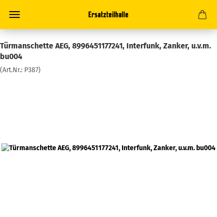
Türmanschette AEG, 8996451177241, Interfunk, Zanker, u.v.m.
bu004
(Art.Nr.:
P387
)