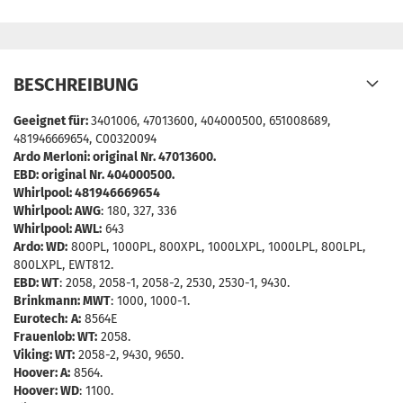
BESCHREIBUNG
Geeignet für:
3401006, 47013600, 404000500, 651008689,
481946669654, C00320094
Ardo Merloni: original Nr. 47013600.
EBD: original Nr. 404000500.
Whirlpool: 481946669654
Whirlpool: AWG
: 180, 327, 336
Whirlpool: AWL:
643
Ardo: WD:
800PL, 1000PL, 800XPL, 1000LXPL, 1000LPL, 800LPL,
800LXPL, EWT812.
EBD: WT
: 2058, 2058-1, 2058-2, 2530, 2530-1, 9430.
Brinkmann: MWT
: 1000, 1000-1.
Eurotech:
A:
8564E
Frauenlob: WT:
2058.
Viking: WT:
2058-2, 9430, 9650.
Hoover: A:
8564.
Hoover: WD
: 1100.