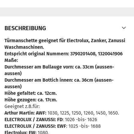
BESCHREIBUNG
Türmanschette geeignet für Electrolux, Zanker, Zanussi
Waschmaschinen.
Entspricht original Nummern: 3790201408, 1320041906
Maße:
Durchmesser am Bullauge vorn: ca. 33cm (aussen-
aussen)
Durchmesser am Bottich innen: ca. 36cm (aussen-
aussen)
Höhe gefaltet: ca. 12cm.
Höhe gezogen: ca. 17cm.
Geeignet z.B.für:
Arthur Martin: AWF:
1030, 1225, 1250, 1260, 1450, 1650.
ELECTROLUX / ZANUSSI: F
D
: 1026 -bis- 1626
ELECTROLUX / ZANUSSI: EWF
: 1025 -bis- 1688
Electrolux: EW:
1080,