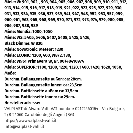
Miele: W:
901, 902, , 903, 904, 905, 906, 907, 908, 909, 910, 911, 912,
913, 914, 915, 916, 917, 918, 919, 921, 922, 923, 925, 927, 929, 930,
931, 933, 934, 935, 936, 937, 939, 941, 947, 948, 952, 953, 957, 959,
960, 961, 963, 965, 968, 969, 970, 971, 972, 973, 974, 979, 980, 985,
986, 987, 988, 989
Miele: Mondia:
1000, 1050
Miele: WS:
5405, 5406, 5407, 5408, 5425, 5426,
Black Dimme: W
830.
Miele: Novotronic: Meteor:
1230
Miele: ECONIC
: 1200, 400, W872, 130,
Miele:
W961 Primavera W, Nr. 00/48416974
Miele: SUPERIOR
: 1100, 1200, 1220, 1320, 1400, 1420, 1620, 1650,
Maße:
Durchm. Bullaugenseite außen: ca: 28cm.
Durchm. Bullaugenseite innen: ca: 23,5cm
Durchm. Bottichseite außen: ca: 33,5cm
Durchm. Bottichseite innen: ca: 29cm.
Herstelleradresse:
VALPLAST di Alvaro Valli VAT number: 02142560164 - Via Bolgare,
2/B 24060 Carobbio degli Angeli (BG)
https://www.valplast-valli.it
info@valplast-valli.it