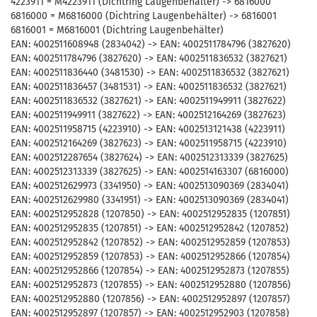
4223911 = M4223911 (Dichtring Laugenbehälter) -> 6816000
6816000 = M6816000 (Dichtring Laugenbehälter) -> 6816001
6816001 = M6816001 (Dichtring Laugenbehälter)
EAN: 4002511608948 (2834042) -> EAN: 4002511784796 (3827620)
EAN: 4002511784796 (3827620) -> EAN: 4002511836532 (3827621)
EAN: 4002511836440 (3481530) -> EAN: 4002511836532 (3827621)
EAN: 4002511836457 (3481531) -> EAN: 4002511836532 (3827621)
EAN: 4002511836532 (3827621) -> EAN: 4002511949911 (3827622)
EAN: 4002511949911 (3827622) -> EAN: 4002512164269 (3827623)
EAN: 4002511958715 (4223910) -> EAN: 4002513121438 (4223911)
EAN: 4002512164269 (3827623) -> EAN: 4002511958715 (4223910)
EAN: 4002512287654 (3827624) -> EAN: 4002512313339 (3827625)
EAN: 4002512313339 (3827625) -> EAN: 4002514163307 (6816000)
EAN: 4002512629973 (3341950) -> EAN: 4002513090369 (2834041)
EAN: 4002512629980 (3341951) -> EAN: 4002513090369 (2834041)
EAN: 4002512952828 (1207850) -> EAN: 4002512952835 (1207851)
EAN: 4002512952835 (1207851) -> EAN: 4002512952842 (1207852)
EAN: 4002512952842 (1207852) -> EAN: 4002512952859 (1207853)
EAN: 4002512952859 (1207853) -> EAN: 4002512952866 (1207854)
EAN: 4002512952866 (1207854) -> EAN: 4002512952873 (1207855)
EAN: 4002512952873 (1207855) -> EAN: 4002512952880 (1207856)
EAN: 4002512952880 (1207856) -> EAN: 4002512952897 (1207857)
EAN: 4002512952897 (1207857) -> EAN: 4002512952903 (1207858)