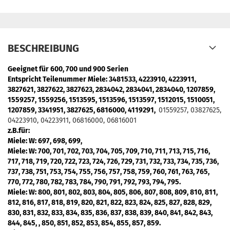
BESCHREIBUNG
Geeignet für 600, 700 und 900 Serien
Entspricht Teilenummer Miele: 3481533, 4223910, 4223911,
3827621, 3827622, 3827623, 2834042, 2834041, 2834040, 1207859,
1559257, 1559256, 1513595, 1513596, 1513597, 1512015, 1510051,
1207859, 3341951, 3827625, 6816000, 4119291,
01559257, 03827625,
04223910, 04223911, 06816000, 06816001
z.B.für:
Miele: W
: 697, 698, 699,
Miele: W
: 700, 701, 702, 703, 704, 705, 709, 710, 711, 713, 715, 716,
717, 718, 719, 720, 722, 723, 724, 726, 729, 731, 732, 733, 734, 735, 736,
737, 738, 751, 753, 754, 755, 756, 757, 758, 759, 760, 761, 763, 765,
770, 772, 780, 782, 783, 784, 790, 791, 792, 793, 794, 795.
Miele: W
: 800, 801, 802, 803, 804, 805, 806, 807, 808, 809, 810, 811,
812, 816, 817, 818, 819, 820, 821, 822, 823, 824, 825, 827, 828, 829,
830, 831, 832, 833, 834, 835, 836, 837, 838, 839, 840, 841, 842, 843,
844, 845, , 850, 851, 852, 853, 854, 855, 857, 859.