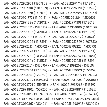
EAN: 4002512952903 (1207858) -> EAN: 4002512991414 (1512015)
EAN: 4002512952910 (1207859) -> EAN: 4002512992251 (1513596)
EAN: 4002512991360 (1512010) -> EAN: 4002512952859 (1207853)
EAN: 4002512991377 (1512011) -> EAN: 4002512991384 (1512012)
EAN: 4002512991384 (1512012) -> EAN: 4002512991391 (1512013)
EAN: 4002512991391 (1512013) -> EAN: 4002512952880 (1207856)
EAN: 4002512991407 (1512014) -> EAN: 4002512992237 (1513594)
EAN: 4002512991414 (1512015) -> EAN: 4002512992244 (1513595)
EAN: 4002512992206 (1513591) -> EAN: 4002512952859 (1207853)
EAN: 4002512992213 (1513592) -> EAN: 4002512992220 (1513593)
EAN: 4002512992220 (1513593) -> EAN: 4002512991377 (1512011)
EAN: 4002512992237 (1513594) -> EAN: 4002512952897 (1207857)
EAN: 4002512992244 (1513595) -> EAN: 4002512992251 (1513596)
EAN: 4002512992251 (1513596) -> EAN: 4002512992268 (1513597)
EAN: 4002512992268 (1513597) -> EAN: 4002512998819 (1559257)
EAN: 4002512998772 (1559253) -> EAN: 4002512998789 (1559254)
EAN: 4002512998789 (1559254) -> EAN: 4002512952903 (1207858)
EAN: 4002512998796 (1559255) -> EAN: 4002512992268 (1513597)
EAN: 4002512998802 (1559256) -> EAN: 4002512998819 (1559257)
EAN: 4002512998819 (1559257) -> EAN: 4002513090352 (2834040)
EAN: 4002513090352 (2834040) -> EAN: 4002513090369 (2834041)
EAN: 4002513090369 (2834041) -> EAN: 4002511608948 (2834042)