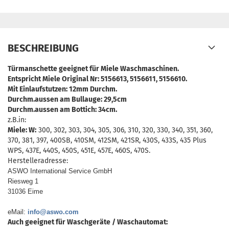
BESCHREIBUNG
Türmanschette geeignet für Miele Waschmaschinen.
Entspricht Miele Original Nr: 5156613, 5156611, 5156610.
Mit Einlaufstutzen: 12mm Durchm.
Durchm.aussen am Bullauge: 29,5cm
Durchm.aussen am Bottich: 34cm.
z.B.in:
Miele: W:
300, 302, 303, 304, 305, 306, 310, 320, 330, 340, 351, 360,
370, 381, 397, 400SB, 410SM, 412SM, 421SR, 430S, 433S, 435 Plus
WPS, 437E, 440S, 450S, 451E, 457E, 460S, 470S.
Herstelleradresse:
ASWO International Service GmbH
Riesweg 1
31036 Eime
eMail:
info@aswo.com
Auch geeignet für Waschgeräte / Waschautomat: