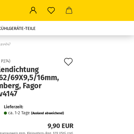
KÜHLGERÄTE-TEILE
ROWELLEN-TEILE
av4147
LEN ALLER ART
Auf
:
P274
)
lendichtung
den
STROMSTECKER-TRAVEL
62/69X9,5/16mm,
Merkzettel
mberg, Fagor
v4147
Lieferzeit:
ca. 1-2 Tage
(Ausland abweichend)
9,90 EUR
teuerausweis gem. Kleinuntern.-Reg. §19 UStG zzgl.