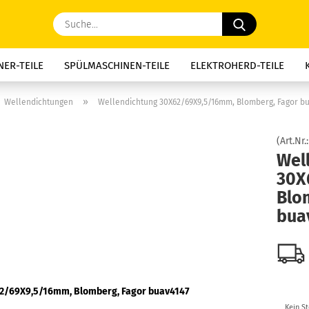
Suche...
ER-TEILE
SPÜLMASCHINEN-TEILE
ELEKTROHERD-TEILE
E-TEILE
DUNSTABZUG-TEILE
KAFFEE-GERÄTE-TEILE
MIK
»
Wellendichtungen
Wellendichtung 30X62/69X9,5/16mm, Blomberg, Fagor bu
, NACHTSPEICHER-TEILE
WASSERSPEICHER-TEILE
MOTORKOH
(Art.Nr.
Wel
THERMOSICHERUNGEN
KONDENSATOREN
SCHNÄPPCHEN
30X
Blo
bua
Kein S